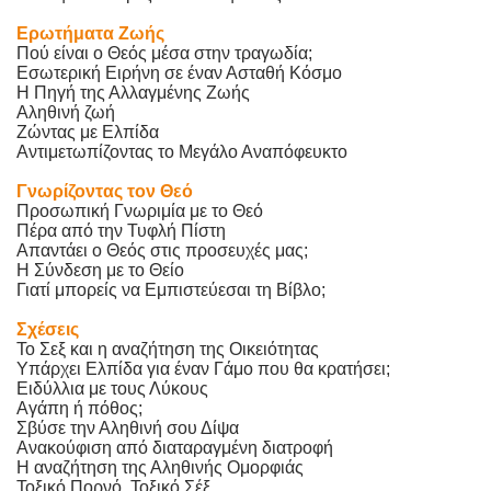
Ερωτήματα Ζωής
Πού είναι ο Θεός μέσα στην τραγωδία;
Εσωτερική Ειρήνη σε έναν Ασταθή Κόσμο
Η Πηγή της Αλλαγμένης Ζωής
Αληθινή ζωή
Ζώντας με Ελπίδα
Αντιμετωπίζοντας το Μεγάλο Αναπόφευκτο
Γνωρίζοντας τον Θεό
Προσωπική Γνωριμία με το Θεό
Πέρα από την Τυφλή Πίστη
Απαντάει ο Θεός στις προσευχές μας;
Η Σύνδεση με το Θείο
Γιατί μπορείς να Εμπιστεύεσαι τη Βίβλο;
Σχέσεις
Το Σεξ και η αναζήτηση της Οικειότητας
Υπάρχει Ελπίδα για έναν Γάμο που θα κρατήσει;
Ειδύλλια με τους Λύκους
Αγάπη ή πόθος;
Σβύσε την Αληθινή σου Δίψα
Ανακούφιση από διαταραγμένη διατροφή
Η αναζήτηση της Αληθινής Ομορφιάς
Τοξικό Πορνό, Τοξικό Σέξ